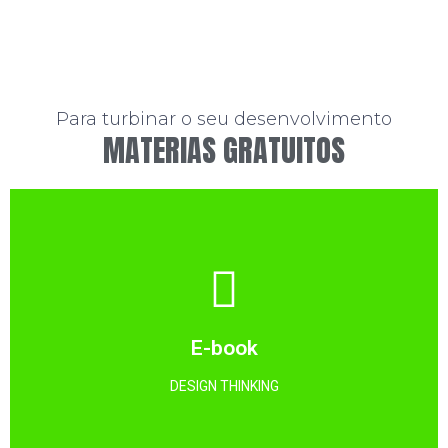
Para turbinar o seu desenvolvimento
MATERIAS GRATUITOS
Clique aqui
Uma série de exemplos e ferramentas sobre DT.
E-book
DOWNLOAD GRATUITO
DESIGN THINKING