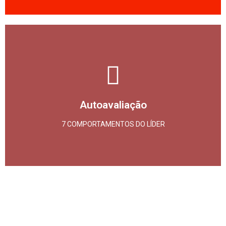
Clique aqui
Invista em Autoconhecimento
Autoavaliação
DOWNLOAD GRATUITO
7 COMPORTAMENTOS DO LÍDER